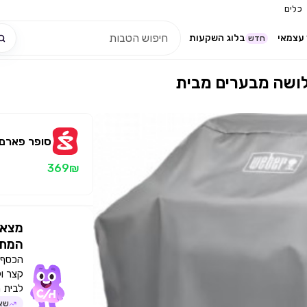
כלים
עצמאי
בלוג השקעות
חדש
סופר פארם
369₪
מצאו
המתא
הכסף י
קצר ו
לבית 
שאל