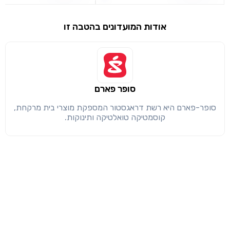
שימו לב!
שיתוף
מימוש הטבה זו ניתן רק לחברי
אודות המועדונים בהטבה זו
חזרה
הבנתי, המשך לאתר
העתק
סופר פארם
סופר-פארם היא רשת דראגסטור המספקת מוצרי בית מרקחת,
קוסמטיקה טואלטיקה ותינוקות.