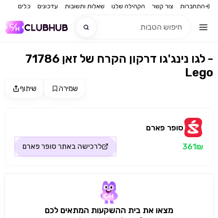
התחברות
צור קשר
הקהילה שלנו
שאלות ותשובות
עדכונים
כלים
לגו נינג'גו דרקון הקרח של זאן 71786 -
חדש
Lego
חדש
שמירה
שיתוף
מקור התמונה: סופר פארם
סופר פארם
361₪
לרכישה באתר
סופר פארם
מצאו את בית ההשקעות המתאים לכם