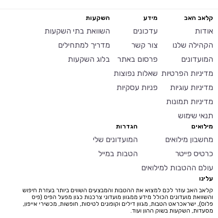
קלאב האב
מידע
השקעות
אודות
עדכונים
השוואת בתי השקעות
הקהילה שלנו
צור קשר
מדריך למתחילים
המועדונים
פרסום באתר
בלוג השקעות
מדיניות הפרטיות
שאלות נפוצות
מדיניות עוגיות
פניות עסקיות
מדיניות תמונות
תנאי שימוש
מילואים
הגדרות
מחשבון מילואים
המועדונים שלי
כרטיס פייטר
הטבות במייל
עולם ההטבות למילואים
עלינו
קלאב האב עוזר לכם למצוא את ההטבות והמבצעים השווים ביותר בעזרת חיפוש
והשוואת מועדונים הכולל מידע ממגוון מועדוני צרכנות כגון מפעל הפיס (פיס
פלוס), ישראכראט הטבות, מגוון דילים וקופונים לטיסות, חופשות, מכשירי אייפון,
מסעדות, השקעות בשוק ההון ועוד.