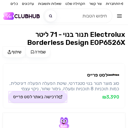
התחברות
צור קשר
הקהילה שלנו
שאלות ותשובות
עדכונים
כלים
תנור בנוי - 71 ליטר Electrolux
חדש
Borderless Design EOP6526X
חדש
שמירה
שיתוף
מקור התמונה: לסט פרייס
לסט פרייס
סוג מוצר תנור בנוי סטנדרטי, שיטת הפעלה הפעלה דיגיטלית,
כמות תוכניות 8 תוכניות ומעלה, גימור שחור, ניקוי עצמי
פירוליטי, כיוון פתיחת דלת מעלה - מטה, רוחב חיצוני 60 ס"מ,
₪3,390
לרכישה באתר
לסט פרייס
גובה חיצוני 60 ס"מ, דלת התנור ארבע שכבות זכוכית, טורבו
טורבו אקטיבי, התקנה התקנה במידות סטנדרטיות, דירוג
אנרגטי A