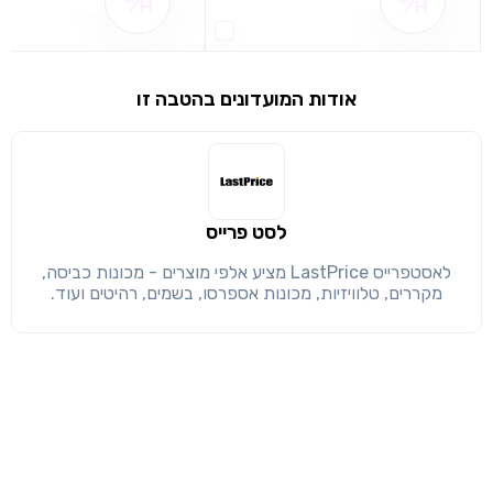
שם ההטבה אינו זמין
שם ההטבה אינו 
שימו לב!
שיתוף
מימוש הטבה זו ניתן רק לחברי
אודות המועדונים בהטבה זו
חזרה
הבנתי, המשך לאתר
העתק
לסט פרייס
לאסטפרייס LastPrice מציע אלפי מוצרים - מכונות כביסה,
מקררים, טלוויזיות, מכונות אספרסו, בשמים, רהיטים ועוד.