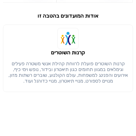
שימו לב!
אודות המועדונים בהטבה זו
שיתוף
מימוש הטבה זו ניתן רק לחברי
חזרה
הבנתי, המשך לאתר
העתק
קרנות השוטרים
קרנות השוטרים פועלת לרווחת קהילת אנשי משטרה פעילים
וגימלאים במגוון תחומים כגון תיאטרון ובידור, נופש וימי כיף,
אירועים והפנינג למשפחות, עולם הקולנוע, שוברים רשתות מזון,
מנויים לספורט, מנויי תיאטרון, מנויי כדורגל ועוד.