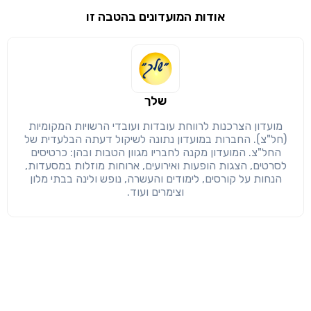
אודות המועדונים בהטבה זו
שימו לב!
שיתוף
מימוש הטבה זו ניתן רק לחברי
חזרה
הבנתי, המשך לאתר
העתק
שלך
מועדון הצרכנות לרווחת עובדות ועובדי הרשויות המקומיות
(חל"צ). החברות במועדון נתונה לשיקול דעתה הבלעדית של
החל"צ. המועדון מקנה לחבריו מגוון הטבות ובהן: כרטיסים
לסרטים, הצגות הופעות ואירועים, ארוחות מוזלות במסעדות,
הנחות על קורסים, לימודים והעשרה, נופש ולינה בבתי מלון
וצימרים ועוד.