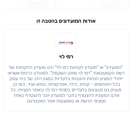
אודות המועדונים בהטבה זו
שימו לב!
שיתוף
מימוש הטבה זו ניתן רק לחברי
חזרה
הבנתי, המשך לאתר
העתק
רמי לוי
"המועדון" או "מועדון לקוחות רמי לוי" הינו מועדון הלקוחות של
רשת הקמעונאות "רמי לוי שיווק השקמה". למועדון כרטיס אשראי
ייחודי המציע הנחות והטבות בלעדיות במגון רחב של בתי עסק
בכל התחומים - קניות, בילוי, אטרקציות, נופש ועוד. כמו כן,
מעניק גם מבצעים בלעדיים בסניפי רמי לוי ובאתר הקניות. כל
אדם המעוניין להצטרף כחבר למועדון יוכל להצטרף באחד
מסניפי הרשת או באמצעות אתר האינטרנט.