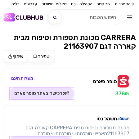
התחברות
צור קשר
הקהילה שלנו
שאלות ותשובות
עדכונים
כלים
מכונת תספורת וטיפוח מבית CARRERA
חדש
קאררה דגם 21163907
חדש
שמירה
שיתוף
מקור התמונה: סופר פארם
משלוח חינם
סופר פארם
378₪
לרכישה באתר
סופר פארם
חשמל נטו
מכונת תספורת וטיפוח מבית CARRERA קאררה דגם
21163907מאפייני סוללהחיווי סוללהחיווי סוללה