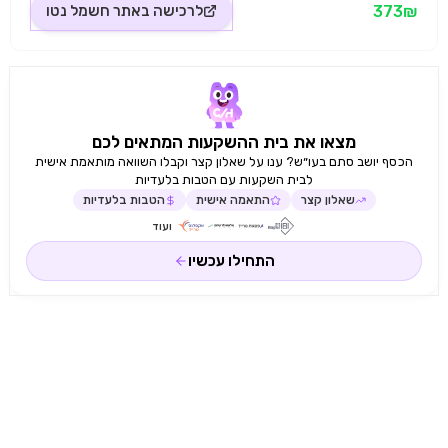
חלשהטכנולוגיית סוללה Li-ionסוללה נטענתמפרטתוספים
373₪
לרכישה באתר
חשמל נטו
כלולים כפתור כיבוי והפעלה, קוצץ זקן, קוצץ מדויק, קוצץ
שיער/אוזן, תוסף דילוח וקיצוץ שיער גוףעמדת טעינה
כלולהמשך טעינה 1.5 שעותאלחוטיאורך שיעור מקסימלי
12מ"מאורך שיער מינמלי 1 מ"ממשקל נטו 0.431 ק"גמספר
תוספים 6משך הפעלה רציפה 1 שעותסוג מתח סוללה
נטענתטעינה מהירה 5 דקות לטעינה מספירה לשימושמשקל
0.02 ק"ג
מצאו את בית ההשקעות המתאים לכם
הכסף יושב סתם בעו״ש? ענו על שאלון קצר וקבלו השוואה מותאמת אישית
לבית השקעות עם הטבות בלעדיות
שאלון קצר
התאמה אישית
הטבות בלעדיות
ועוד
התחילו עכשיו