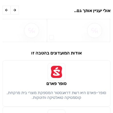
אולי יעניין אותך גם..
שם ההטבה אינו זמין
שם ההטבה אינו 
שימו לב!
אודות המועדונים בהטבה זו
שיתוף
מימוש הטבה זו ניתן רק לחברי
חזרה
הבנתי, המשך לאתר
העתק
סופר פארם
סופר-פארם היא רשת דראגסטור המספקת מוצרי בית מרקחת,
קוסמטיקה טואלטיקה ותינוקות.