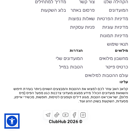
הקהילה שלנו
צור קשר
מדריך למתחילים
המועדונים
פרסום באתר
בלוג השקעות
מדיניות הפרטיות
שאלות נפוצות
מדיניות עוגיות
פניות עסקיות
מדיניות תמונות
תנאי שימוש
מילואים
הגדרות
מחשבון מילואים
המועדונים שלי
כרטיס פייטר
הטבות במייל
עולם ההטבות למילואים
עלינו
קלאב האב עוזר לכם למצוא את ההטבות והמבצעים השווים ביותר בעזרת חיפוש
והשוואת מועדונים הכולל מידע ממגוון מועדוני צרכנות כגון מפעל הפיס (פיס
פלוס), ישראכראט הטבות, מגוון דילים וקופונים לטיסות, חופשות, מכשירי אייפון,
מסעדות, השקעות בשוק ההון ועוד.
2026
© ClubHub