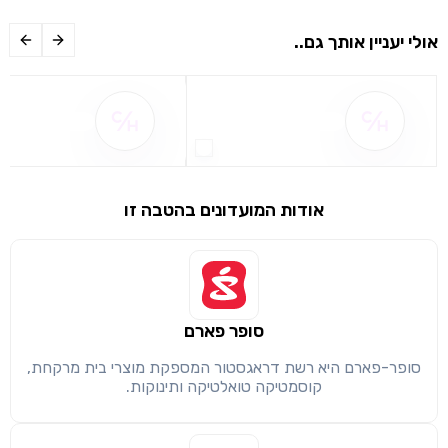
אולי יעניין אותך גם..
שם ההטבה אינו זמין
שם ההטבה אינו 
שימו לב!
אודות המועדונים בהטבה זו
שיתוף
מימוש הטבה זו ניתן רק לחברי
חזרה
הבנתי, המשך לאתר
העתק
סופר פארם
סופר-פארם היא רשת דראגסטור המספקת מוצרי בית מרקחת,
קוסמטיקה טואלטיקה ותינוקות.