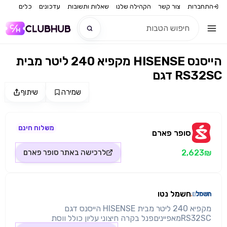
התחברות
צור קשר
הקהילה שלנו
שאלות ותשובות
עדכונים
כלים
מקפיא 240 ליטר מבית HISENSE הייסנס
חדש
דגם RS32SC
חדש
שמירה
שיתוף
מקור התמונה: סופר פארם
משלוח חינם
סופר פארם
2,623₪
לרכישה באתר
סופר פארם
חשמל נטו
מקפיא 240 ליטר מבית HISENSE הייסנס דגם
RS32SCמאפייניםפנל בקרה חיצוני עליון כולל ווסת