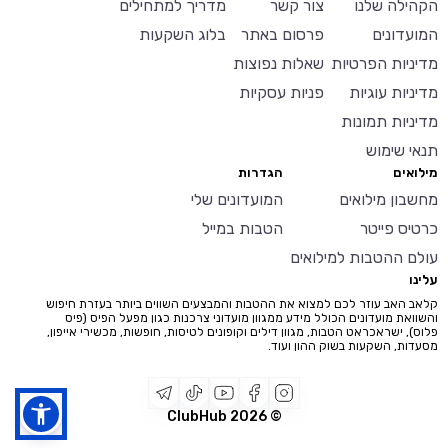
הקהילה שלנו
צור קשר
מדריך למתחילים
המועדונים
פרסום באתר
בלוג השקעות
מדיניות הפרטיות
שאלות נפוצות
מדיניות עוגיות
פניות עסקיות
מדיניות תמונות
תנאי שימוש
מילואים
הגדרות
מחשבון מילואים
המועדונים שלי
כרטיס פייטר
הטבות במייל
עולם ההטבות למילואים
עלינו
קלאב האב עוזר לכם למצוא את ההטבות והמבצעים השווים ביותר בעזרת חיפוש
והשוואת מועדונים הכולל מידע ממגוון מועדוני צרכנות כגון מפעל הפיס (פיס
פלוס), ישראכראט הטבות, מגוון דילים וקופונים לטיסות, חופשות, מכשירי אייפון,
מסעדות, השקעות בשוק ההון ועוד.
2026
© ClubHub