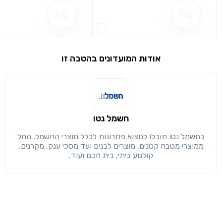
באריזה RF 15-35MM F2.8L USM מגן עדשה EW-88F תיק
שם ההטבה אינו זמין
שם ההטבה אינו 
לעדשה LP1222 כיסוי עדשה אחריות לשנתיים ע"י קנון ישראל
שימו לב!
שיתוף
מימוש הטבה זו ניתן רק לחברי
אודות המועדונים בהטבה זו
חזרה
הבנתי, המשך לאתר
העתק
חשמל נטו
בחשמל נטו תוכלו למצוא פתרונות לכלל מוצרי החשמל, החל
ממוצרי מטבח קטנים, מוצרים לבנים ועד מסכי ענק, מקרנים,
קולנוע ביתי, בית חכם ועוד.