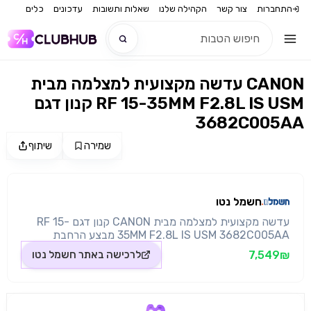
התחברות
צור קשר
הקהילה שלנו
שאלות ותשובות
עדכונים
כלים
עדשה מקצועית למצלמה מבית CANON
חדש
קנון דגם RF 15-35MM F2.8L IS USM
3682C005AA
חדש
שמירה
שיתוף
מקור התמונה: חשמל נטו
חשמל נטו
עדשה מקצועית למצלמה מבית CANON קנון דגם RF 15-
35MM F2.8L IS USM 3682C005AA מבצע הרחבת
אחריות אחריות לשנתיים+שנה נוספת ע"י קנון ישראל ברישום
7,549₪
לרכישה באתר
חשמל נטו
לאתר לתקנון לחץ כאן לרישום לחץ כאן לרשימת המעבדות
לחץ כאן מאפיינים זום הזווית האולטרה-רחבה המהיר ביותר
של Canon וחלק משילוש הכרחי של עדשות מקצועיות חיוניות
המתגאה במנוע Nano USM עם 5 מצבים של ייצוב תמונה