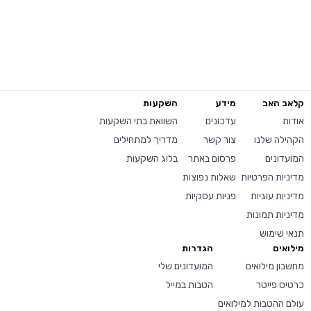
קלאב האב
מידע
השקעות
אודות
עדכונים
השוואת בתי השקעות
הקהילה שלנו
צור קשר
מדריך למתחילים
המועדונים
פרסום באתר
בלוג השקעות
מדיניות הפרטיות
שאלות נפוצות
מדיניות עוגיות
פניות עסקיות
מדיניות תמונות
תנאי שימוש
מילואים
הגדרות
מחשבון מילואים
המועדונים שלי
כרטיס פייטר
הטבות במייל
עולם ההטבות למילואים