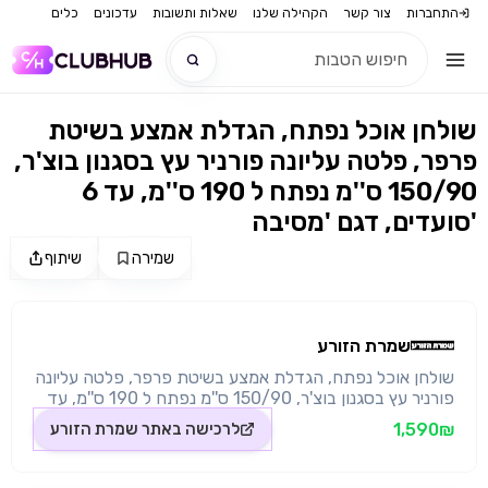
התחברות
צור קשר
הקהילה שלנו
שאלות ותשובות
עדכונים
כלים
שולחן אוכל נפתח, הגדלת אמצע בשיטת
חדש
פרפר, פלטה עליונה פורניר עץ בסגנון בוצ'ר,
150/90 ס''מ נפתח ל 190 ס''מ, עד 6
חדש
סועדים, דגם 'מסיבה'
שמירה
שיתוף
מקור התמונה: שמרת הזורע
שמרת הזורע
שולחן אוכל נפתח, הגדלת אמצע בשיטת פרפר, פלטה עליונה
פורניר עץ בסגנון בוצ'ר, 150/90 ס''מ נפתח ל 190 ס''מ, עד
6 סועדים, דגם 'מסיבה' הגיע הזמן לעשות כאן מסיבה!
1,590₪
לרכישה באתר
שמרת הזורע
השולחן הנמכר ביותר של שמרת הזורע! שולחן אוכל נפתח עד
6 סועדים עשוי עץ מלא משולב + פלטת פורניר עץ בסגנון
בוצ'ר נפתח פנימית בקלות בשיטת "פרפר" מסילות איכותיות