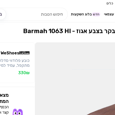
כלים
עצמאי
בלוג השקעות
חדש
מעור בקר בצבע אגוז
WeShoes
מתקפל, עמיד למים 
330₪
מצאו
המתא
הכסף י
קצר ו