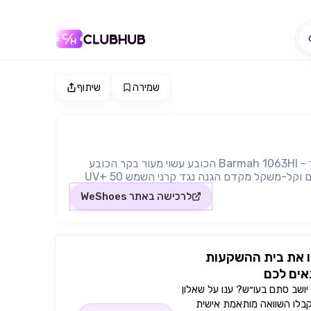
שמירה
שיתוף
כובע פלודווי סדלר - Barmah 1063HI הכובע עשוי מעור בקר הכובע
וקל-משקל מקדם הגנה נגד קרני השמש 50 +UV
לרכישה באתר
WeShoes
 את בית ההשקעות
ים לכם
ושב סתם בעו״ש? ענו על שאלון
קבלו השוואה מותאמת אישית