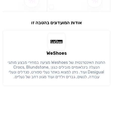
שם ההטבה אינו זמין
שם ההטבה אינו 
שימו לב!
שיתוף
מימוש הטבה זו ניתן רק לחברי
אודות המועדונים בהטבה זו
חזרה
הבנתי, המשך לאתר
העתק
WeShoes
החנות האינטרנטית של Weshoes מציעה במחירי מבצע מותגי
הנעלה בינלאומיים מובילים כגון: Crocs, Blundstone,
Desigual ועוד. ניתן למצוא באתר נעלי ספורט, סנדלים ונעלי
עבודה, לנשים, גברים וילדים ועוד מגוון רחב של נעליים.