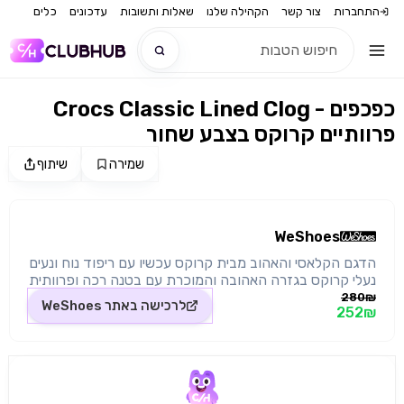
התחברות
צור קשר
הקהילה שלנו
שאלות ותשובות
עדכונים
כלים
Crocs Classic Lined Clog - כפכפים
חדש
פרוותיים קרוקס בצבע שחור
חדש
שמירה
שיתוף
מקור התמונה: WeShoes
WeShoes
הדגם הקלאסי והאהוב מבית קרוקס עכשיו עם ריפוד נוח ונעים
נעלי קרוקס בגזרה האהובה והמוכרת עם בטנה רכה ופרוותית
השומרת על כפות הרגליים מושלמת לבית, לטיול ברחוב או
280₪
לרכישה באתר
WeShoes
252₪
לכל שימוש מחמם אחר סוליית קרוסלייט לנוחות וקלילות בעל
רצועה אחורית לנעילה קלה במיוחד ולתמיכה מירבית