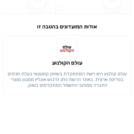
שם ההטבה אינו זמין
שם ההטבה אינו 
שימו לב!
שיתוף
מימוש הטבה זו ניתן רק לחברי
אודות המועדונים בהטבה זו
חזרה
הבנתי, המשך לאתר
העתק
עולם הקולנוע
עולם קולנוע היא רשת המתמקדת בשיווק קמעונאי בעלת סניפים
בפריסה ארצית. באתר הרשת ניתן לרכוש אונליין ממגוון מוצרי
החברה ממותגי החשמל המתקדמים בשוק.