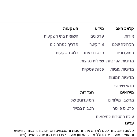
קלאב האב
מידע
השקעות
אודות
עדכונים
השוואת בתי השקעות
הקהילה שלנו
צור קשר
מדריך למתחילים
המועדונים
פרסום באתר
בלוג השקעות
מדיניות הפרטיות
שאלות נפוצות
מדיניות עוגיות
פניות עסקיות
מדיניות תמונות
תנאי שימוש
מילואים
הגדרות
מחשבון מילואים
המועדונים שלי
כרטיס פייטר
הטבות במייל
עולם ההטבות למילואים
עלינו
קלאב האב עוזר לכם למצוא את ההטבות והמבצעים השווים ביותר בעזרת חיפוש
והשוואת מועדונים הכולל מידע ממגוון מועדוני צרכנות כגון מפעל הפיס (פיס