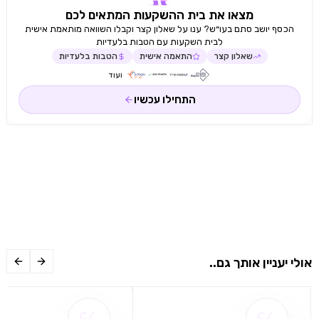
המים נעילה בטיחותית תוף מפלדת אל חלד טכנולוגיה ייחודית
מצאו את בית ההשקעות המתאים לכם
להפחתת רעשים ורעידות במהלך הכביסה והסחיטה פונקצית
הכסף יושב סתם בעו״ש? ענו על שאלון קצר וקבלו השוואה מותאמת אישית
שטיפה מוקדמת לכביסה מלוכלכת במיוחד ציפוי ניקל ייחודי
לבית השקעות עם הטבות בלעדיות
למניעת היווצרות סיד במכונה עוצמת רעש 76dB צריכת מים
שאלון קצר
התאמה אישית
הטבות בלעדיות
למחזור 48 ליטר מידות ר- 59 סמ, ג- 85 סמ, ע- 58.2 סמ
ועוד
משקל 75 קג הערות המחיר כולל התקנה ראשונית עי טכנאי
מוסמך התקנת המוצר עי טכנאי החברה בלבד תנאי לקבלת
התחילו עכשיו
האחריות!
אולי יעניין אותך גם..