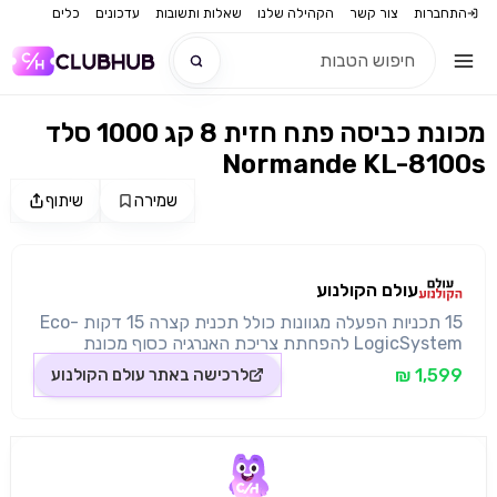
התחברות
צור קשר
הקהילה שלנו
שאלות ותשובות
עדכונים
כלים
מכונת כביסה פתח חזית 8 קג 1000 סלד
חדש
Normande KL-8100s
חדש
שמירה
שיתוף
מקור התמונה: עולם הקולנוע
עולם הקולנוע
15 תכניות הפעלה מגוונות כולל תכנית קצרה 15 דקות Eco-
LogicSystem להפחתת צריכת האנרגיה כסוף מכונת
כביסה פתח חזית מפוארת במיוחד קיבולת 8 קג 1000 סלד
1,599 ₪
לרכישה באתר
עולם הקולנוע
15 תכניות הפעלה מגוונות דירוג אנרגיה D דירוג כביסה C
דלת מפתח רחב בקוטר 30 סמ תצוגת LED נוחה כולל חיווי
מצב התוכניות והכביסה תכנית קצרה 15 דקות לחצן
הפעלה/ השהייה כפתור בורר תכניות נורה לציון תכנית
הכביסה פילטר בחזית בולם זעזועים לסחיטה שקטה מנגנון
הגנה מפני הצפה מערכת לזיהוי כשלים והפסקת הזרמת