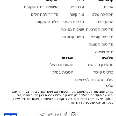
אודות
עדכונים
השוואת בתי השקעות
הקהילה שלנו
צור קשר
מדריך למתחילים
המועדונים
פרסום באתר
בלוג השקעות
מדיניות הפרטיות
שאלות נפוצות
מדיניות עוגיות
פניות עסקיות
מדיניות תמונות
תנאי שימוש
מילואים
הגדרות
מחשבון מילואים
המועדונים שלי
כרטיס פייטר
הטבות במייל
עולם ההטבות למילואים
עלינו
קלאב האב עוזר לכם למצוא את ההטבות והמבצעים השווים ביותר בעזרת חיפוש
והשוואת מועדונים הכולל מידע ממגוון מועדוני צרכנות כגון מפעל הפיס (פיס
פלוס), ישראכראט הטבות, מגוון דילים וקופונים לטיסות, חופשות, מכשירי אייפון,
מסעדות, השקעות בשוק ההון ועוד.