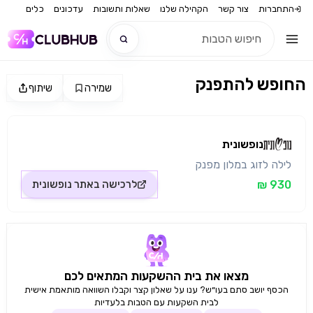
התחברות
צור קשר
הקהילה שלנו
שאלות ותשובות
עדכונים
כלים
החופש להתפנק
שמירה
שיתוף
חדש
מקור התמונה: נופשונית
חדש
נופשונית
לילה לזוג במלון מפנק
930 ₪
לרכישה באתר
נופשונית
מצאו את בית ההשקעות המתאים לכם
הכסף יושב סתם בעו״ש? ענו על שאלון קצר וקבלו השוואה מותאמת אישית
לבית השקעות עם הטבות בלעדיות