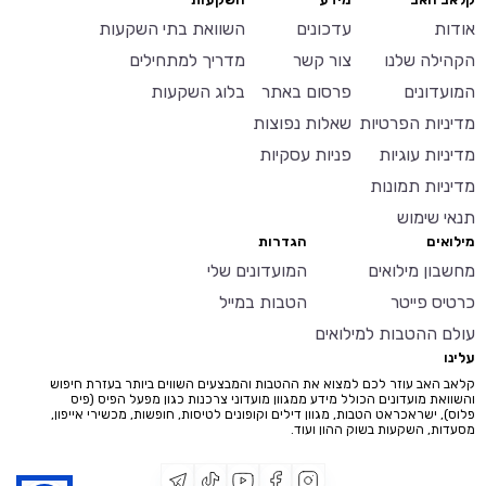
אודות
עדכונים
השוואת בתי השקעות
הקהילה שלנו
צור קשר
מדריך למתחילים
המועדונים
פרסום באתר
בלוג השקעות
מדיניות הפרטיות
שאלות נפוצות
מדיניות עוגיות
פניות עסקיות
מדיניות תמונות
תנאי שימוש
מילואים
הגדרות
מחשבון מילואים
המועדונים שלי
כרטיס פייטר
הטבות במייל
עולם ההטבות למילואים
עלינו
קלאב האב עוזר לכם למצוא את ההטבות והמבצעים השווים ביותר בעזרת חיפוש
והשוואת מועדונים הכולל מידע ממגוון מועדוני צרכנות כגון מפעל הפיס (פיס
פלוס), ישראכראט הטבות, מגוון דילים וקופונים לטיסות, חופשות, מכשירי אייפון,
מסעדות, השקעות בשוק ההון ועוד.