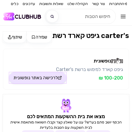
התחברות
צור קשר
הקהילה שלנו
שאלות ותשובות
עדכונים
כלים
גיפט קארד רשת carter's
שמירה
שיתוף
חדש
מקור התמונה: נופשונית
חדש
נופשונית
גיפט קארד למימוש ברשת Carter's
100-200 ₪
לרכישה באתר
נופשונית
מצאו את בית ההשקעות המתאים לכם
הכסף יושב סתם בעו״ש? ענו על שאלון קצר וקבלו השוואה מותאמת אישית
לבית השקעות עם הטבות בלעדיות