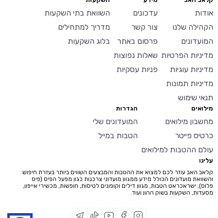
אודות
עדכונים
השוואת בתי השקעות
הקהילה שלנו
צור קשר
מדריך למתחילים
המועדונים
פרסום באתר
בלוג השקעות
מדיניות הפרטיות
שאלות נפוצות
מדיניות עוגיות
פניות עסקיות
מדיניות תמונות
תנאי שימוש
מילואים
הגדרות
מחשבון מילואים
המועדונים שלי
כרטיס פייטר
הטבות במייל
עולם ההטבות למילואים
עלינו
קלאב האב עוזר לכם למצוא את ההטבות והמבצעים השווים ביותר בעזרת חיפוש
והשוואת מועדונים הכולל מידע ממגוון מועדוני צרכנות כגון מפעל הפיס (פיס
פלוס), ישראכראט הטבות, מגוון דילים וקופונים לטיסות, חופשות, מכשירי אייפון,
מסעדות, השקעות בשוק ההון ועוד.