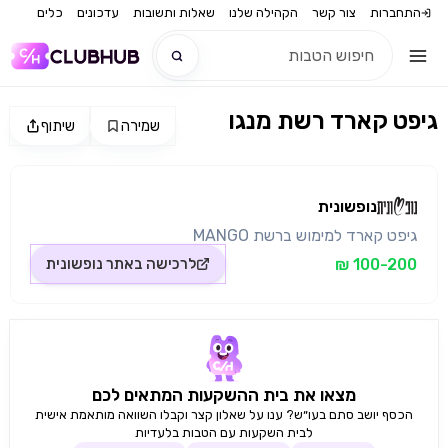
התחברות
צור קשר
הקהילה שלנו
שאלות ותשובות
עדכונים
כלים
גיפט קארד רשת מנגו
שמירה
שיתוף
חדש
מקור התמונה: נופשונית
חדש
נופשונית
גיפט קארד למימוש ברשת MANGO
100-200 ₪
לרכישה באתר
נופשונית
מצאו את בית ההשקעות המתאים לכם
הכסף יושב סתם בעו״ש? ענו על שאלון קצר וקבלו השוואה מותאמת אישית
לבית השקעות עם הטבות בלעדיות