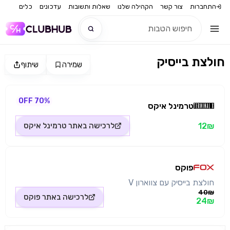
התחברות
צור קשר
הקהילה שלנו
שאלות ותשובות
עדכונים
כלים
חולצת בייסיק
שמירה
שיתוף
חדש
מקור התמונה: טרמינל איקס
חדש
70% OFF
טרמינל איקס
12₪
לרכישה באתר
טרמינל איקס
פוקס
חולצת בייסיק עם צווארון V
40₪
לרכישה באתר
פוקס
24₪