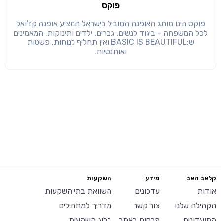
פוקס
פוקס הינו מותג האופנה המוביל בישראל המציע אופנה קז'ואל
לכל המשפחה - ביגוד לנשים, גברים, ילדים ותינוקות. המאמינים
ש:BASIC IS BEAUTIFUL ואין תחליף לנוחות, פשטות
ואותנטיות.
קלאב האב
מידע
השקעות
אודות
עדכונים
השוואת בתי השקעות
הקהילה שלנו
צור קשר
מדריך למתחילים
המועדונים
פרסום באתר
בלוג השקעות