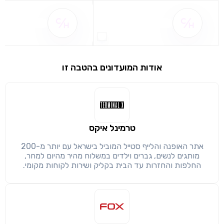
שם ההטבה אינו זמין
שם ההטבה אינו 
אודות המועדונים בהטבה זו
שימו לב!
שיתוף
מימוש הטבה זו ניתן רק לחברי
חזרה
הבנתי, המשך לאתר
העתק
טרמינל איקס
אתר האופנה והלייף סטייל המוביל בישראל עם יותר מ-200
מותגים לנשים, גברים וילדים במשלוח מהיר מהיום למחר,
החלפות והחזרות עד הבית בקליק ושירות לקוחות מקומי.