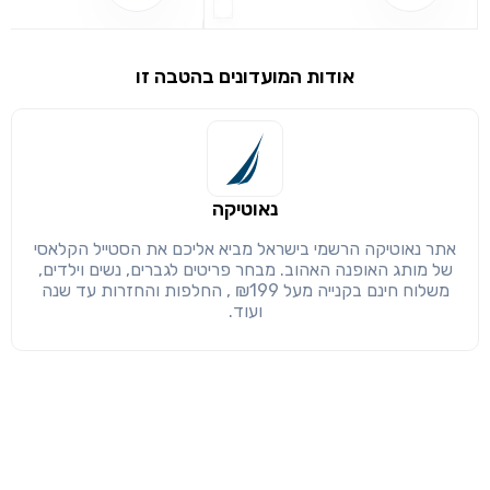
שימו לב!
שיתוף
מימוש הטבה זו ניתן רק לחברי
אודות המועדונים בהטבה זו
חזרה
הבנתי, המשך לאתר
העתק
נאוטיקה
אתר נאוטיקה הרשמי בישראל מביא אליכם את הסטייל הקלאסי
של מותג האופנה האהוב. מבחר פריטים לגברים, נשים וילדים,
משלוח חינם בקנייה מעל ₪199 , החלפות והחזרות עד שנה
ועוד.