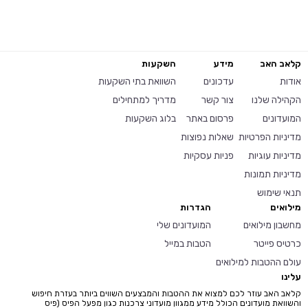
קלאב האב
מידע
השקעות
אודות
עדכונים
השוואת בתי השקעות
הקהילה שלנו
צור קשר
מדריך למתחילים
המועדונים
פרסום באתר
בלוג השקעות
מדיניות הפרטיות
שאלות נפוצות
מדיניות עוגיות
פניות עסקיות
מדיניות תמונות
תנאי שימוש
מילואים
הגדרות
מחשבון מילואים
המועדונים שלי
כרטיס פייטר
הטבות במייל
עולם ההטבות למילואים
עלינו
קלאב האב עוזר לכם למצוא את ההטבות והמבצעים השווים ביותר בעזרת חיפוש
והשוואת מועדונים הכולל מידע ממגוון מועדוני צרכנות כגון מפעל הפיס (פיס