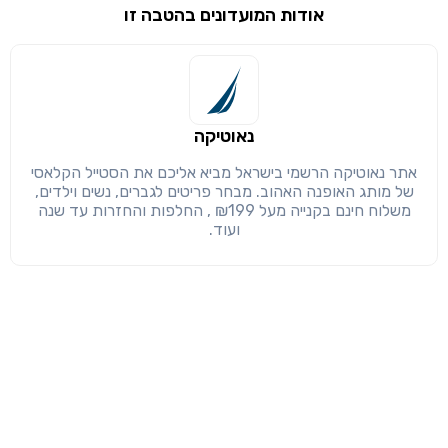
אודות המועדונים בהטבה זו
שימו לב!
שיתוף
מימוש הטבה זו ניתן רק לחברי
חזרה
הבנתי, המשך לאתר
העתק
נאוטיקה
אתר נאוטיקה הרשמי בישראל מביא אליכם את הסטייל הקלאסי
של מותג האופנה האהוב. מבחר פריטים לגברים, נשים וילדים,
משלוח חינם בקנייה מעל ₪199 , החלפות והחזרות עד שנה
ועוד.