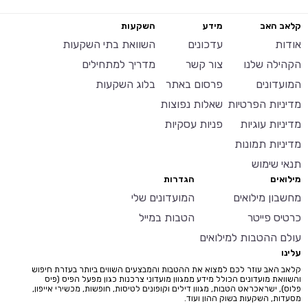
קלאב האב
מידע
השקעות
אודות
עדכונים
השוואת בתי השקעות
הקהילה שלנו
צור קשר
מדריך למתחילים
המועדונים
פרסום באתר
בלוג השקעות
מדיניות הפרטיות
שאלות נפוצות
מדיניות עוגיות
פניות עסקיות
מדיניות תמונות
תנאי שימוש
מילואים
הגדרות
מחשבון מילואים
המועדונים שלי
כרטיס פייטר
הטבות במייל
עולם ההטבות למילואים
עלינו
קלאב האב עוזר לכם למצוא את ההטבות והמבצעים השווים ביותר בעזרת חיפוש
והשוואת מועדונים הכולל מידע ממגוון מועדוני צרכנות כגון מפעל הפיס (פיס
פלוס), ישראכראט הטבות, מגוון דילים וקופונים לטיסות, חופשות, מכשירי אייפון,
מסעדות, השקעות בשוק ההון ועוד.