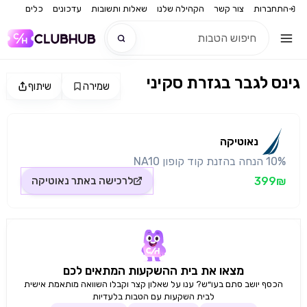
התחברות
צור קשר
הקהילה שלנו
שאלות ותשובות
עדכונים
כלים
גינס לגבר בגזרת סקיני
שמירה
שיתוף
חדש
מקור התמונה: נאוטיקה
חדש
נאוטיקה
10% הנחה בהזנת קוד קופון NA10
399₪
לרכישה באתר
נאוטיקה
מצאו את בית ההשקעות המתאים לכם
הכסף יושב סתם בעו״ש? ענו על שאלון קצר וקבלו השוואה מותאמת אישית
לבית השקעות עם הטבות בלעדיות