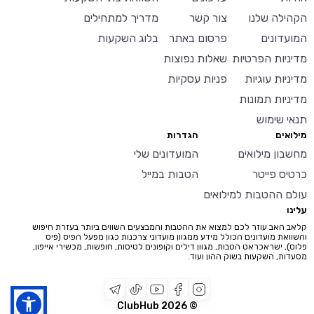
הקהילה שלנו
צור קשר
מדריך למתחילים
המועדונים
פרסום באתר
בלוג השקעות
מדיניות הפרטיות
שאלות נפוצות
מדיניות עוגיות
פניות עסקיות
מדיניות תמונות
תנאי שימוש
מילואים
הגדרות
מחשבון מילואים
המועדונים שלי
כרטיס פייטר
הטבות במייל
עולם ההטבות למילואים
עלינו
קלאב האב עוזר לכם למצוא את ההטבות והמבצעים השווים ביותר בעזרת חיפוש
והשוואת מועדונים הכולל מידע ממגוון מועדוני צרכנות כגון מפעל הפיס (פיס
פלוס), ישראכראט הטבות, מגוון דילים וקופונים לטיסות, חופשות, מכשירי אייפון,
מסעדות, השקעות בשוק ההון ועוד.
2026
© ClubHub