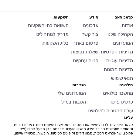
קלאב האב
מידע
השקעות
אודות
עדכונים
השוואת בתי השקעות
הקהילה שלנו
צור קשר
מדריך למתחילים
המועדונים
פרסום באתר
בלוג השקעות
מדיניות הפרטיות
שאלות נפוצות
מדיניות עוגיות
פניות עסקיות
מדיניות תמונות
תנאי שימוש
מילואים
הגדרות
מחשבון מילואים
המועדונים שלי
כרטיס פייטר
הטבות במייל
עולם ההטבות למילואים
עלינו
קלאב האב עוזר לכם למצוא את ההטבות והמבצעים השווים ביותר בעזרת חיפוש
והשוואת מועדונים הכולל מידע ממגוון מועדוני צרכנות כגון מפעל הפיס (פיס
פלוס), ישראכראט הטבות, מגוון דילים וקופונים לטיסות, חופשות, מכשירי אייפון,