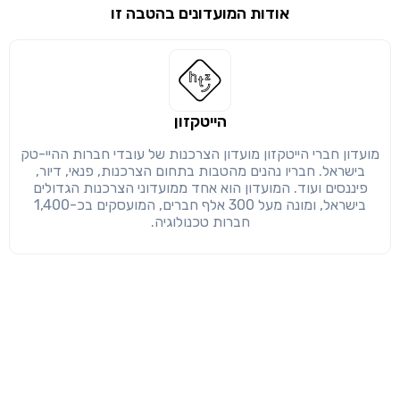
אודות המועדונים בהטבה זו
שימו לב!
שיתוף
מימוש הטבה זו ניתן רק לחברי
חזרה
הבנתי, המשך לאתר
העתק
הייטקזון
מועדון חברי הייטקזון מועדון הצרכנות של עובדי חברות ההיי-טק
בישראל. חבריו נהנים מהטבות בתחום הצרכנות, פנאי, דיור,
פיננסים ועוד. המועדון הוא אחד ממועדוני הצרכנות הגדולים
בישראל, ומונה מעל 300 אלף חברים, המועסקים בכ-1,400
חברות טכנולוגיה.