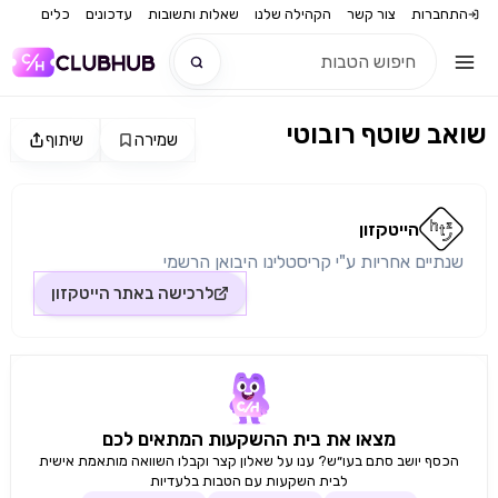
התחברות
צור קשר
הקהילה שלנו
שאלות ותשובות
עדכונים
כלים
שואב שוטף רובוטי
שמירה
שיתוף
חדש
מקור התמונה: הייטקזון
חדש
הייטקזון
שנתיים אחריות ע"י קריסטלינו היבואן הרשמי
לרכישה באתר
הייטקזון
מצאו את בית ההשקעות המתאים לכם
הכסף יושב סתם בעו״ש? ענו על שאלון קצר וקבלו השוואה מותאמת אישית
לבית השקעות עם הטבות בלעדיות