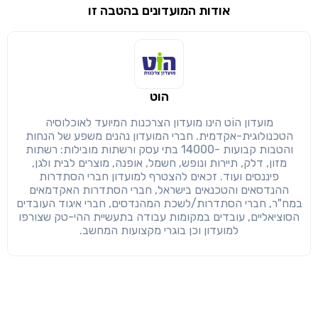
אודות המועדונים בהטבה זו
שימו לב!
שיתוף
מימוש הטבה זו ניתן רק לחברי
הוט
חזרה
הבנתי, המשך לאתר
העתק
מועדון הוֹט הינו מועדון הצרכנות המיועד לאוכלוסיה
הטכנולוגית-אקדמית. חברי המועדון נהנים משפע של הנחות
והטבות קבועות -14000 בתי עסק ורשתות מובילות: רשתות
מזון, דלק, תיירות ונופש, חשמל, אופנה, מוצרים לבית ולגן,
פיננסים ועוד. זכאים להצטרף למועדון חברי הסתדרות
ההנדסאים והטכנאים בישראל, חברי הסתדרות האקדמאים
במח"ר, חברי הסתדרות/לשכת המהנדסים, חברי איגוד העובדים
הסוציאליים, עובדים במקומות עבודה בתעשיית ההי-טק שצורפו
למועדון וכן בוגרי מקצועות המחשב.