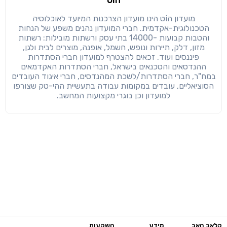
הוט
מועדון הוֹט הינו מועדון הצרכנות המיועד לאוכלוסיה
הטכנולוגית-אקדמית. חברי המועדון נהנים משפע של הנחות
והטבות קבועות -14000 בתי עסק ורשתות מובילות: רשתות
מזון, דלק, תיירות ונופש, חשמל, אופנה, מוצרים לבית ולגן,
פיננסים ועוד. זכאים להצטרף למועדון חברי הסתדרות
ההנדסאים והטכנאים בישראל, חברי הסתדרות האקדמאים
במח"ר, חברי הסתדרות/לשכת המהנדסים, חברי איגוד העובדים
הסוציאליים, עובדים במקומות עבודה בתעשיית ההי-טק שצורפו
למועדון וכן בוגרי מקצועות המחשב.
קלאב האב
מידע
השקעות