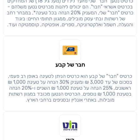
כרטיס נטען "חבר" שלי מיועד לילדים (מעל גיל 18) של המחזיקים
שימו לב!
שיתוף
בכרטיס אשראי "חבר". הם יכולים ליהנות מכרטיס נטען משלהם -
מימוש הטבה זו ניתן רק לחברי
כרטיס "חבר" שלי, המעניק 20% הנחה בכל טעינה*, במבחר רחב
של רשתות ובתי עסק מובילים, ממגוון תחומי החיים: ביגוד
חזרה
הבנתי, המשך לאתר
העתק
והנעלה, חשמל ואלקטרוניקה, ספרים, אופטיקה, קוסמטיקה ועוד.
חבר של קבע
כרטיס "חבר" של קבע הוא כרטיס הניתן לטעינה באופן רב פעמי,
בסכום של עד 3,000 ₪ ומעניק 30% הנחה על טעינת 1,000 ₪
ראשונים, 25% הנחה על טעינת 1,000 ₪ השניים ו-20% הנחה
בטעינת 1,000 ₪ נוספים. הכרטיס הנטען מכובד במגוון רשתות
מובילות, באתרי אונליין ובסניפים ברחבי הארץ.