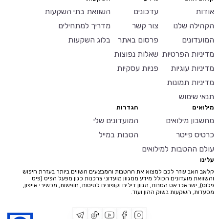
אודות
עדכונים
השוואת בתי השקעות
הקהילה שלנו
צור קשר
מדריך למתחילים
המועדונים
פרסום באתר
בלוג השקעות
מדיניות הפרטיות
שאלות נפוצות
מדיניות עוגיות
פניות עסקיות
מדיניות תמונות
תנאי שימוש
מילואים
הגדרות
מחשבון מילואים
המועדונים שלי
כרטיס פייטר
הטבות במייל
עולם ההטבות למילואים
עלינו
קלאב האב עוזר לכם למצוא את ההטבות והמבצעים השווים ביותר בעזרת חיפוש
והשוואת מועדונים הכולל מידע ממגוון מועדוני צרכנות כגון מפעל הפיס (פיס
פלוס), ישראכראט הטבות, מגוון דילים וקופונים לטיסות, חופשות, מכשירי אייפון,
מסעדות, השקעות בשוק ההון ועוד.