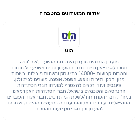
אודות המועדונים בהטבה זו
שימו לב!
שיתוף
מימוש הטבה זו ניתן רק לחברי
חזרה
הבנתי, המשך לאתר
העתק
הוט
מועדון הוֹט הינו מועדון הצרכנות המיועד לאוכלוסיה
הטכנולוגית-אקדמית. חברי המועדון נהנים משפע של הנחות
והטבות קבועות -14000 בתי עסק ורשתות מובילות: רשתות
מזון, דלק, תיירות ונופש, חשמל, אופנה, מוצרים לבית ולגן,
פיננסים ועוד. זכאים להצטרף למועדון חברי הסתדרות
ההנדסאים והטכנאים בישראל, חברי הסתדרות האקדמאים
במח"ר, חברי הסתדרות/לשכת המהנדסים, חברי איגוד העובדים
הסוציאליים, עובדים במקומות עבודה בתעשיית ההי-טק שצורפו
למועדון וכן בוגרי מקצועות המחשב.