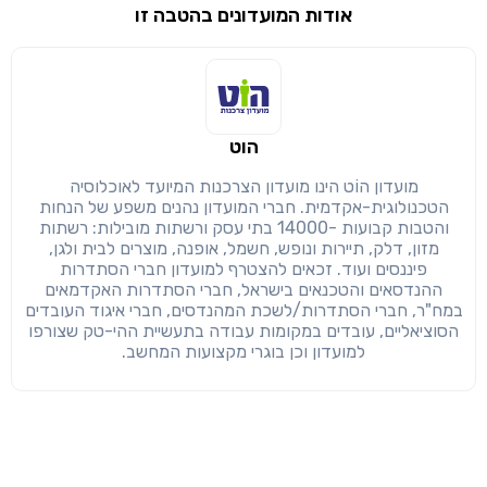
אודות המועדונים בהטבה זו
שימו לב!
שיתוף
מימוש הטבה זו ניתן רק לחברי
חזרה
הבנתי, המשך לאתר
העתק
הוט
מועדון הוֹט הינו מועדון הצרכנות המיועד לאוכלוסיה
הטכנולוגית-אקדמית. חברי המועדון נהנים משפע של הנחות
והטבות קבועות -14000 בתי עסק ורשתות מובילות: רשתות
מזון, דלק, תיירות ונופש, חשמל, אופנה, מוצרים לבית ולגן,
פיננסים ועוד. זכאים להצטרף למועדון חברי הסתדרות
ההנדסאים והטכנאים בישראל, חברי הסתדרות האקדמאים
במח"ר, חברי הסתדרות/לשכת המהנדסים, חברי איגוד העובדים
הסוציאליים, עובדים במקומות עבודה בתעשיית ההי-טק שצורפו
למועדון וכן בוגרי מקצועות המחשב.