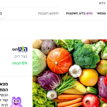
כלים
עצמאי
בלוג השקעות
חדש
הוט
בצל ירוק
5% הנחה
מצאו
המתא
הכסף י
קצר ו
לבית 