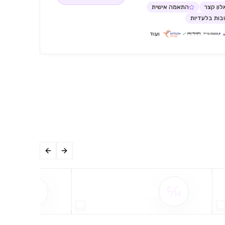
ון קצר
התאמה אישית
ות בלעדיות
ועוד
שם ההטבה אינו זמין
שם ההט