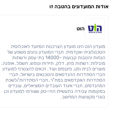
אודות המועדונים בהטבה זו
הוט
מועדון הוֹט הינו מועדון הצרכנות המיועד לאוכלוסיה
הטכנולוגית-אקדמית. חברי המועדון נהנים משפע של
הנחות והטבות קבועות -14000 בתי עסק ורשתות
מובילות: רשתות מזון, דלק, תיירות ונופש, חשמל, אופנה,
מוצרים לבית ולגן, פיננסים ועוד. זכאים להצטרף למועדון
חברי הסתדרות ההנדסאים והטכנאים בישראל, חברי
הסתדרות האקדמאים במח"ר, חברי הסתדרות/לשכת
המהנדסים, חברי איגוד העובדים הסוציאליים, עובדים
במקומות עבודה בתעשיית ההי-טק שצורפו למועדון וכן
בוגרי מקצועות המחשב.