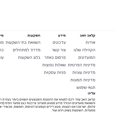
קלאב האב
מידע
השקעות
מיל
אודות
עדכונים
השוואת בתי השקעות
מח
הקהילה שלנו
צור קשר
מדריך למתחילים
כר
המועדונים
פרסום באתר
בלוג השקעות
עו
מדיניות הפרטיות
שאלות נפוצות
מדיניות עוגיות
פניות עסקיות
מדיניות תמונות
תנאי שימוש
עלינו
קלאב האב עוזר לכם למצוא את ההטבות והמבצעים השווים ביותר בעזרת ח
והשוואת מועדונים הכולל מידע ממגוון מועדוני צרכנות כגון מפעל הפיס (פיס
פלוס), ישראכראט הטבות, מגוון דילים וקופונים לטיסות, חופשות, מכשירי איי
מסעדות, השקעות בשוק ההון ועוד.