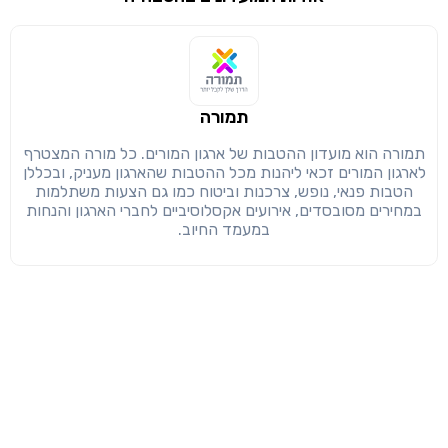
שימו לב!
שיתוף
מימוש הטבה זו ניתן רק לחברי
חזרה
הבנתי, המשך לאתר
העתק
תמורה
תמורה הוא מועדון ההטבות של ארגון המורים. כל מורה המצטרף
לארגון המורים זכאי ליהנות מכל ההטבות שהארגון מעניק, ובכללן
הטבות פנאי, נופש, צרכנות וביטוח כמו גם הצעות משתלמות
במחירים מסובסדים, אירועים אקסלוסיביים לחברי הארגון והנחות
במעמד החיוב.