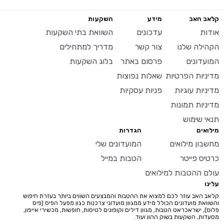
קלאב האב
מידע
השקעות
אודות
עדכונים
השוואת בתי השקעות
הקהילה שלנו
צור קשר
מדריך למתחילים
המועדונים
פרסום באתר
בלוג השקעות
מדיניות הפרטיות
שאלות נפוצות
מדיניות עוגיות
פניות עסקיות
מדיניות תמונות
תנאי שימוש
מילואים
הגדרות
מחשבון מילואים
המועדונים שלי
כרטיס פייטר
הטבות במייל
עולם ההטבות למילואים
עלינו
קלאב האב עוזר לכם למצוא את ההטבות והמבצעים השווים ביותר בעזרת חיפוש
והשוואת מועדונים הכולל מידע ממגוון מועדוני צרכנות כגון מפעל הפיס (פיס
פלוס), ישראכראט הטבות, מגוון דילים וקופונים לטיסות, חופשות, מכשירי אייפון,
מסעדות, השקעות בשוק ההון ועוד.