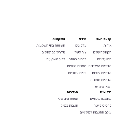
קלאב האב
מידע
השקעות
אודות
עדכונים
השוואת בתי השקעות
הקהילה שלנו
צור קשר
מדריך למתחילים
המועדונים
פרסום באתר
בלוג השקעות
מדיניות הפרטיות
שאלות נפוצות
מדיניות עוגיות
פניות עסקיות
מדיניות תמונות
תנאי שימוש
מילואים
הגדרות
מחשבון מילואים
המועדונים שלי
כרטיס פייטר
הטבות במייל
עולם ההטבות למילואים