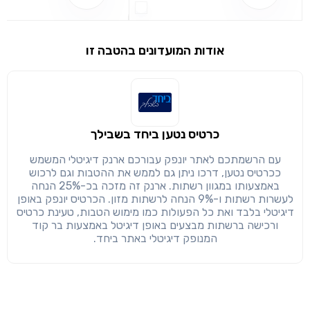
אודות המועדונים בהטבה זו
שימו לב!
שיתוף
מימוש הטבה זו ניתן רק לחברי
חזרה
הבנתי, המשך לאתר
העתק
כרטיס נטען ביחד בשבילך
עם הרשמתכם לאתר יונפק עבורכם ארנק דיגיטלי המשמש
ככרטיס נטען, דרכו ניתן גם לממש את ההטבות וגם לרכוש
באמצעותו במגוון רשתות. ארנק זה מזכה בכ-25% הנחה
לעשרות רשתות ו-9% הנחה לרשתות מזון. הכרטיס יונפק באופן
דיגיטלי בלבד ואת כל הפעולות כמו מימוש הטבות, טעינת כרטיס
ורכישה ברשתות מבצעים באופן דיגיטל באמצעות בר קוד
המנופק דיגיטלי באתר ביחד.