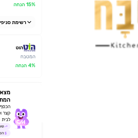
15% הנחה
רשימת סניפי
המטבח
הוט
המטבח
4% הנחה
מצאו
המתא
הכסף י
קצר ו
לבית 
שאל
הטב