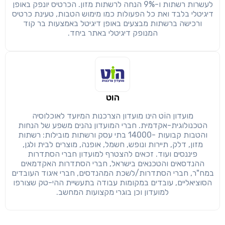
לעשרות רשתות ו-9% הנחה לרשתות מזון. הכרטיס יונפק באופן
דיגיטלי בלבד ואת כל הפעולות כמו מימוש הטבות, טעינת כרטיס
ורכישה ברשתות מבצעים באופן דיגיטל באמצעות בר קוד
המנופק דיגיטלי באתר ביחד.
הוט
מועדון הוֹט הינו מועדון הצרכנות המיועד לאוכלוסיה
הטכנולוגית-אקדמית. חברי המועדון נהנים משפע של הנחות
והטבות קבועות -14000 בתי עסק ורשתות מובילות: רשתות
מזון, דלק, תיירות ונופש, חשמל, אופנה, מוצרים לבית ולגן,
פיננסים ועוד. זכאים להצטרף למועדון חברי הסתדרות
ההנדסאים והטכנאים בישראל, חברי הסתדרות האקדמאים
במח"ר, חברי הסתדרות/לשכת המהנדסים, חברי איגוד העובדים
הסוציאליים, עובדים במקומות עבודה בתעשיית ההי-טק שצורפו
למועדון וכן בוגרי מקצועות המחשב.