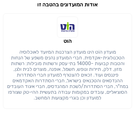
אודות המועדונים בהטבה זו
שימו לב!
שיתוף
מימוש הטבה זו ניתן רק לחברי
הוט
חזרה
הבנתי, המשך לאתר
העתק
מועדון הוֹט הינו מועדון הצרכנות המיועד לאוכלוסיה
הטכנולוגית-אקדמית. חברי המועדון נהנים משפע של הנחות
והטבות קבועות -14000 בתי עסק ורשתות מובילות: רשתות
מזון, דלק, תיירות ונופש, חשמל, אופנה, מוצרים לבית ולגן,
פיננסים ועוד. זכאים להצטרף למועדון חברי הסתדרות
ההנדסאים והטכנאים בישראל, חברי הסתדרות האקדמאים
במח"ר, חברי הסתדרות/לשכת המהנדסים, חברי איגוד העובדים
הסוציאליים, עובדים במקומות עבודה בתעשיית ההי-טק שצורפו
למועדון וכן בוגרי מקצועות המחשב.