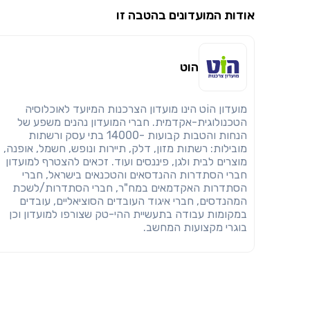
אודות המועדונים בהטבה זו
הוט
מועדון הוֹט הינו מועדון הצרכנות המיועד לאוכלוסיה
הטכנולוגית-אקדמית. חברי המועדון נהנים משפע של
הנחות והטבות קבועות -14000 בתי עסק ורשתות
מובילות: רשתות מזון, דלק, תיירות ונופש, חשמל, אופנה,
מוצרים לבית ולגן, פיננסים ועוד. זכאים להצטרף למועדון
חברי הסתדרות ההנדסאים והטכנאים בישראל, חברי
הסתדרות האקדמאים במח"ר, חברי הסתדרות/לשכת
המהנדסים, חברי איגוד העובדים הסוציאליים, עובדים
במקומות עבודה בתעשיית ההי-טק שצורפו למועדון וכן
בוגרי מקצועות המחשב.