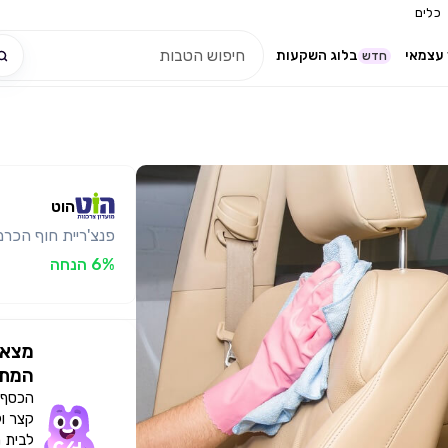
כלים
עצמאי
בלוג השקעות
חדש
הוט
פנצ'ריית חוף הכרמ
6% הנחה
מצאו
המתא
הכסף י
קצר ו
לבית 