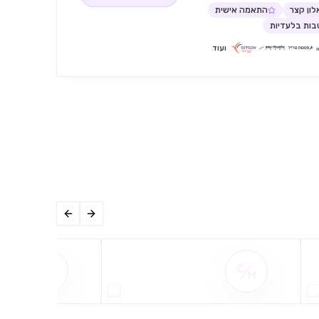
ון קצר
התאמה אישית
ות בלעדיות
ועוד
שם ההטבה אינו זמין
שם ההט