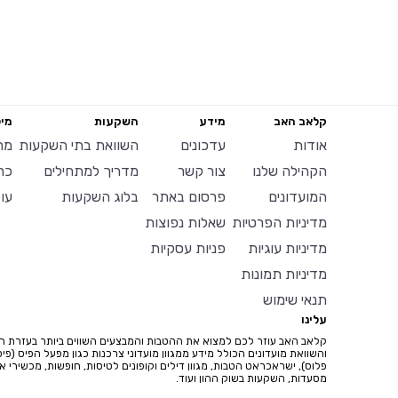
קלאב האב
מידע
השקעות
מיל
אודות
עדכונים
השוואת בתי השקעות
מח
הקהילה שלנו
צור קשר
מדריך למתחילים
כר
המועדונים
פרסום באתר
בלוג השקעות
עו
מדיניות הפרטיות
שאלות נפוצות
מדיניות עוגיות
פניות עסקיות
מדיניות תמונות
תנאי שימוש
עלינו
קלאב האב עוזר לכם למצוא את ההטבות והמבצעים השווים ביותר בעזרת ח
והשוואת מועדונים הכולל מידע ממגוון מועדוני צרכנות כגון מפעל הפיס (פיס
פלוס), ישראכראט הטבות, מגוון דילים וקופונים לטיסות, חופשות, מכשירי איי
מסעדות, השקעות בשוק ההון ועוד.