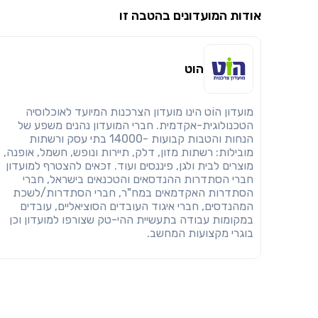
אודות המועדונים בהטבה זו
הוט
מועדון הוֹט הינו מועדון הצרכנות המיועד לאוכלוסיה
הטכנולוגית-אקדמית. חברי המועדון נהנים משפע של
הנחות והטבות קבועות -14000 בתי עסק ורשתות
מובילות: רשתות מזון, דלק, תיירות ונופש, חשמל, אופנה,
מוצרים לבית ולגן, פיננסים ועוד. זכאים להצטרף למועדון
חברי הסתדרות ההנדסאים והטכנאים בישראל, חברי
הסתדרות האקדמאים במח"ר, חברי הסתדרות/לשכת
המהנדסים, חברי איגוד העובדים הסוציאליים, עובדים
במקומות עבודה בתעשיית ההי-טק שצורפו למועדון וכן
בוגרי מקצועות המחשב.