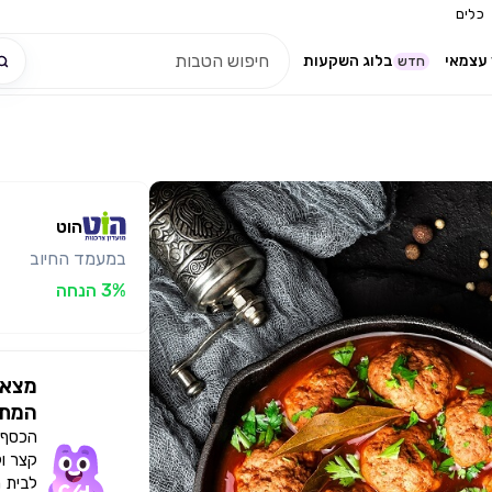
כלים
עצמאי
בלוג השקעות
חדש
הוט
במעמד החיוב
3% הנחה
מצאו
המתא
הכסף י
קצר ו
לבית 