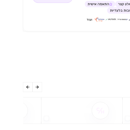
ון קצר
התאמה אישית
ות בלעדיות
ועוד
שם ההטבה אינו זמין
שם ההט