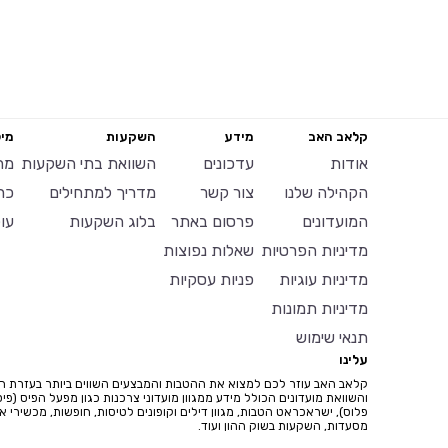
קלאב האב
מידע
השקעות
מיל
אודות
עדכונים
השוואת בתי השקעות
מח
הקהילה שלנו
צור קשר
מדריך למתחילים
כר
המועדונים
פרסום באתר
בלוג השקעות
עו
מדיניות הפרטיות
שאלות נפוצות
מדיניות עוגיות
פניות עסקיות
מדיניות תמונות
תנאי שימוש
עלינו
קלאב האב עוזר לכם למצוא את ההטבות והמבצעים השווים ביותר בעזרת ח
והשוואת מועדונים הכולל מידע ממגוון מועדוני צרכנות כגון מפעל הפיס (פיס
פלוס), ישראכראט הטבות, מגוון דילים וקופונים לטיסות, חופשות, מכשירי איי
מסעדות, השקעות בשוק ההון ועוד.