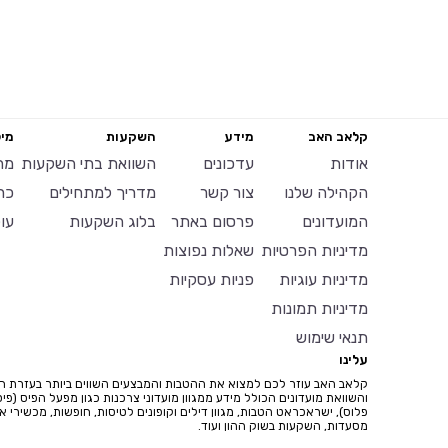
קלאב האב
מידע
השקעות
מיל
אודות
עדכונים
השוואת בתי השקעות
מח
הקהילה שלנו
צור קשר
מדריך למתחילים
כר
המועדונים
פרסום באתר
בלוג השקעות
עו
מדיניות הפרטיות
שאלות נפוצות
מדיניות עוגיות
פניות עסקיות
מדיניות תמונות
תנאי שימוש
עלינו
קלאב האב עוזר לכם למצוא את ההטבות והמבצעים השווים ביותר בעזרת ח
והשוואת מועדונים הכולל מידע ממגוון מועדוני צרכנות כגון מפעל הפיס (פיס
פלוס), ישראכראט הטבות, מגוון דילים וקופונים לטיסות, חופשות, מכשירי איי
מסעדות, השקעות בשוק ההון ועוד.