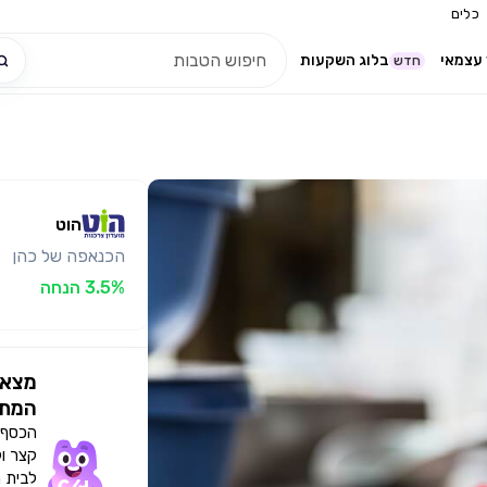
כלים
עצמאי
בלוג השקעות
חדש
הוט
הכנאפה של כהן
3.5% הנחה
מצאו
המתא
הכסף י
קצר ו
לבית 