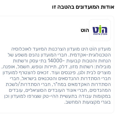
אודות המועדונים בהטבה זו
הוט
מועדון הוֹט הינו מועדון הצרכנות המיועד לאוכלוסיה
הטכנולוגית-אקדמית. חברי המועדון נהנים משפע של
הנחות והטבות קבועות -14000 בתי עסק ורשתות
מובילות: רשתות מזון, דלק, תיירות ונופש, חשמל, אופנה,
מוצרים לבית ולגן, פיננסים ועוד. זכאים להצטרף למועדון
חברי הסתדרות ההנדסאים והטכנאים בישראל, חברי
הסתדרות האקדמאים במח"ר, חברי הסתדרות/לשכת
המהנדסים, חברי איגוד העובדים הסוציאליים, עובדים
במקומות עבודה בתעשיית ההי-טק שצורפו למועדון וכן
בוגרי מקצועות המחשב.