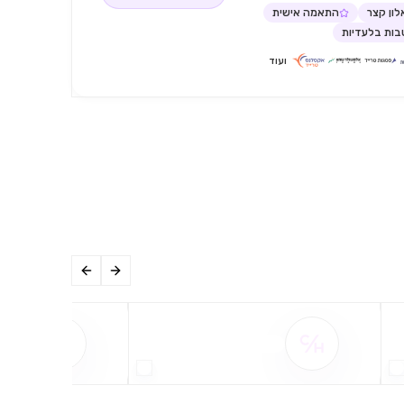
ון קצר
התאמה אישית
ות בלעדיות
ועוד
שם ההטבה אינו זמין
שם ההט