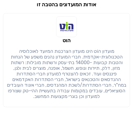
אודות המועדונים בהטבה זו
שימו לב!
שיתוף
מימוש הטבה זו ניתן רק לחברי
הוט
חזרה
הבנתי, המשך לאתר
העתק
מועדון הוֹט הינו מועדון הצרכנות המיועד לאוכלוסיה
הטכנולוגית-אקדמית. חברי המועדון נהנים משפע של הנחות
והטבות קבועות -14000 בתי עסק ורשתות מובילות: רשתות
מזון, דלק, תיירות ונופש, חשמל, אופנה, מוצרים לבית ולגן,
פיננסים ועוד. זכאים להצטרף למועדון חברי הסתדרות
ההנדסאים והטכנאים בישראל, חברי הסתדרות האקדמאים
במח"ר, חברי הסתדרות/לשכת המהנדסים, חברי איגוד העובדים
הסוציאליים, עובדים במקומות עבודה בתעשיית ההי-טק שצורפו
למועדון וכן בוגרי מקצועות המחשב.