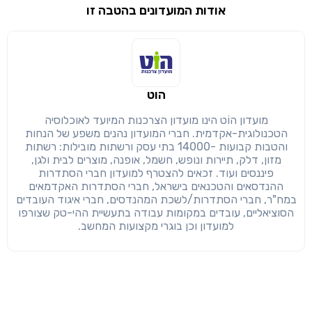
אודות המועדונים בהטבה זו
שימו לב!
שיתוף
מימוש הטבה זו ניתן רק לחברי
הוט
חזרה
הבנתי, המשך לאתר
העתק
מועדון הוֹט הינו מועדון הצרכנות המיועד לאוכלוסיה
הטכנולוגית-אקדמית. חברי המועדון נהנים משפע של הנחות
והטבות קבועות -14000 בתי עסק ורשתות מובילות: רשתות
מזון, דלק, תיירות ונופש, חשמל, אופנה, מוצרים לבית ולגן,
פיננסים ועוד. זכאים להצטרף למועדון חברי הסתדרות
ההנדסאים והטכנאים בישראל, חברי הסתדרות האקדמאים
במח"ר, חברי הסתדרות/לשכת המהנדסים, חברי איגוד העובדים
הסוציאליים, עובדים במקומות עבודה בתעשיית ההי-טק שצורפו
למועדון וכן בוגרי מקצועות המחשב.