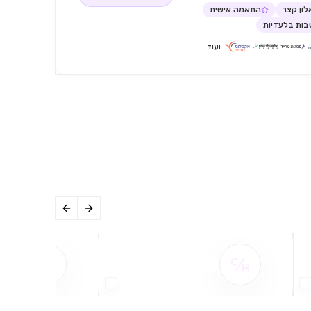
ון קצר
התאמה אישית
ות בלעדיות
ועוד
שם ההטבה אינו זמין
שם ההט