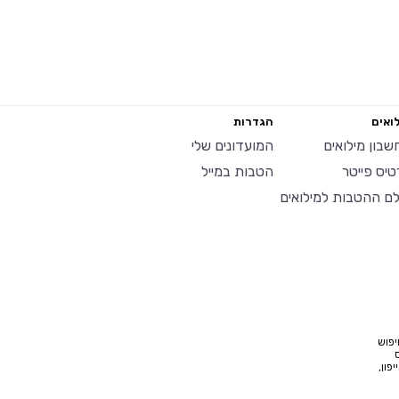
ואים
הגדרות
שבון מילואים
המועדונים שלי
טיס פייטר
הטבות במייל
לם ההטבות למילואים
יפוש
פון,