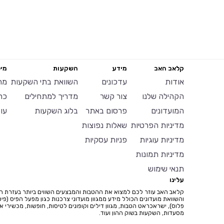
קלאב האב
מידע
השקעות
מיל
אודות
עדכונים
השוואת בתי השקעות
מח
הקהילה שלנו
צור קשר
מדריך למתחילים
כר
המועדונים
פרסום באתר
בלוג השקעות
עו
מדיניות הפרטיות
שאלות נפוצות
מדיניות עוגיות
פניות עסקיות
מדיניות תמונות
תנאי שימוש
עלינו
קלאב האב עוזר לכם למצוא את ההטבות והמבצעים השווים ביותר בעזרת ח
והשוואת מועדונים הכולל מידע ממגוון מועדוני צרכנות כגון מפעל הפיס (פיס
פלוס), ישראכראט הטבות, מגוון דילים וקופונים לטיסות, חופשות, מכשירי איי
מסעדות, השקעות בשוק ההון ועוד.