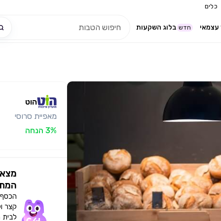
כלים
עצמאי
בלוג השקעות
חדש
הוט
מאפיית סרוסי
3% הנחה
מצאו
המתא
הכסף י
קצר ו
לבית 