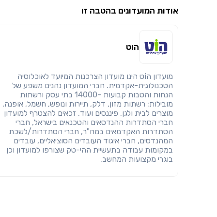
אודות המועדונים בהטבה זו
הוט
מועדון הוֹט הינו מועדון הצרכנות המיועד לאוכלוסיה
הטכנולוגית-אקדמית. חברי המועדון נהנים משפע של
הנחות והטבות קבועות -14000 בתי עסק ורשתות
מובילות: רשתות מזון, דלק, תיירות ונופש, חשמל, אופנה,
מוצרים לבית ולגן, פיננסים ועוד. זכאים להצטרף למועדון
חברי הסתדרות ההנדסאים והטכנאים בישראל, חברי
הסתדרות האקדמאים במח"ר, חברי הסתדרות/לשכת
המהנדסים, חברי איגוד העובדים הסוציאליים, עובדים
במקומות עבודה בתעשיית ההי-טק שצורפו למועדון וכן
בוגרי מקצועות המחשב.