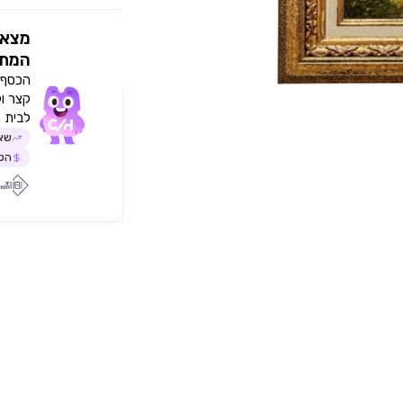
מצאו
המתא
הכסף י
קצר ו
לבית 
שאל
הטב