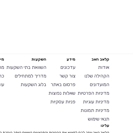
קלאב האב
מידע
השקעות
מיל
אודות
עדכונים
השוואת בתי השקעות
מח
הקהילה שלנו
צור קשר
מדריך למתחילים
כר
המועדונים
פרסום באתר
בלוג השקעות
עו
מדיניות הפרטיות
שאלות נפוצות
מדיניות עוגיות
פניות עסקיות
מדיניות תמונות
תנאי שימוש
עלינו
קלאב האב עוזר לכם למצוא את ההטבות והמבצעים השווים ביותר בעזרת ח