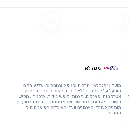
שימו לב!
שיתוף
מימוש הטבה זו ניתן רק לחברי
שם ההטבה אינו זמין
שם ההטבה אינו זמין
חזרה
הבנתי, המשך לאתר
העתק
מגה לאן
מועדון "מגהלאן" תרבות ופנאי לארגונים ולוועדי עובדים
מופעל על ידי חברת "לאן" והינו משווק כרטיסים למגוון
אטרקציות, פארקים, הצגות, מופעי בידור, צרכנות , נופש,
כושר וספא ומגוון רחב של מארזי מתנות. החברות במועדון
מותנית לעובדי הארגונים וועדי העובדים הפועלים מול
החברה.