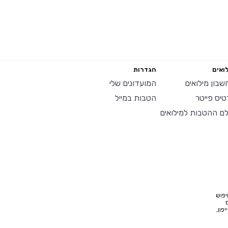
ואים
הגדרות
שבון מילואים
המועדונים שלי
טיס פייטר
הטבות במייל
לם ההטבות למילואים
יפוש
פון,