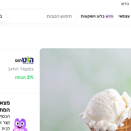
כלים
עצמאי
בלוג השקעות
חדש
הוט
במעמד החיוב
2% הנחה
מצאו
המתא
הכסף י
קצר ו
לבית 