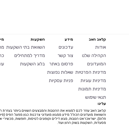
קלאב האב
מידע
השקעות
מיל
אודות
עדכונים
השוואת בתי השקעות
מח
הקהילה שלנו
צור קשר
מדריך למתחילים
כר
המועדונים
פרסום באתר
בלוג השקעות
עו
מדיניות הפרטיות
שאלות נפוצות
מדיניות עוגיות
פניות עסקיות
מדיניות תמונות
תנאי שימוש
עלינו
קלאב האב עוזר לכם למצוא את ההטבות והמבצעים השווים ביותר בעזרת ח
והשוואת מועדונים הכולל מידע ממגוון מועדוני צרכנות כגון מפעל הפיס (פיס
פלוס), ישראכראט הטבות, מגוון דילים וקופונים לטיסות, חופשות, מכשירי איי
מסעדות, השקעות בשוק ההון ועוד.