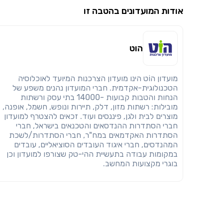
אודות המועדונים בהטבה זו
הוט
מועדון הוֹט הינו מועדון הצרכנות המיועד לאוכלוסיה
הטכנולוגית-אקדמית. חברי המועדון נהנים משפע של
הנחות והטבות קבועות -14000 בתי עסק ורשתות
מובילות: רשתות מזון, דלק, תיירות ונופש, חשמל, אופנה,
מוצרים לבית ולגן, פיננסים ועוד. זכאים להצטרף למועדון
חברי הסתדרות ההנדסאים והטכנאים בישראל, חברי
הסתדרות האקדמאים במח"ר, חברי הסתדרות/לשכת
המהנדסים, חברי איגוד העובדים הסוציאליים, עובדים
במקומות עבודה בתעשיית ההי-טק שצורפו למועדון וכן
בוגרי מקצועות המחשב.