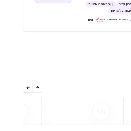
ון קצר
התאמה אישית
ות בלעדיות
ועוד
שם ההטבה אינו זמין
שם ההט