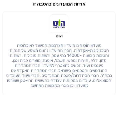
אודות המועדונים בהטבה זו
שימו לב!
שיתוף
מימוש הטבה זו ניתן רק לחברי
הוט
חזרה
הבנתי, המשך לאתר
העתק
מועדון הוֹט הינו מועדון הצרכנות המיועד לאוכלוסיה
הטכנולוגית-אקדמית. חברי המועדון נהנים משפע של הנחות
והטבות קבועות -14000 בתי עסק ורשתות מובילות: רשתות
מזון, דלק, תיירות ונופש, חשמל, אופנה, מוצרים לבית ולגן,
פיננסים ועוד. זכאים להצטרף למועדון חברי הסתדרות
ההנדסאים והטכנאים בישראל, חברי הסתדרות האקדמאים
במח"ר, חברי הסתדרות/לשכת המהנדסים, חברי איגוד העובדים
הסוציאליים, עובדים במקומות עבודה בתעשיית ההי-טק שצורפו
למועדון וכן בוגרי מקצועות המחשב.