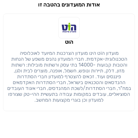
אודות המועדונים בהטבה זו
שימו לב!
שיתוף
מימוש הטבה זו ניתן רק לחברי
הוט
חזרה
הבנתי, המשך לאתר
העתק
מועדון הוֹט הינו מועדון הצרכנות המיועד לאוכלוסיה
הטכנולוגית-אקדמית. חברי המועדון נהנים משפע של הנחות
והטבות קבועות -14000 בתי עסק ורשתות מובילות: רשתות
מזון, דלק, תיירות ונופש, חשמל, אופנה, מוצרים לבית ולגן,
פיננסים ועוד. זכאים להצטרף למועדון חברי הסתדרות
ההנדסאים והטכנאים בישראל, חברי הסתדרות האקדמאים
במח"ר, חברי הסתדרות/לשכת המהנדסים, חברי איגוד העובדים
הסוציאליים, עובדים במקומות עבודה בתעשיית ההי-טק שצורפו
למועדון וכן בוגרי מקצועות המחשב.