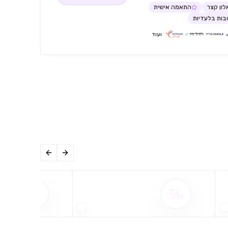
ון קצר
התאמה אישית
ות בלעדיות
ועוד
שם ההטבה אינו זמין
שם ההט