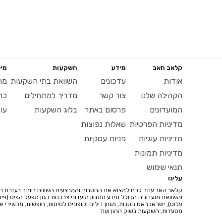
קלאב האב
מידע
השקעות
מיל
אודות
עדכונים
השוואת בתי השקעות
מח
הקהילה שלנו
צור קשר
מדריך למתחילים
כר
המועדונים
פרסום באתר
בלוג השקעות
עו
מדיניות הפרטיות
שאלות נפוצות
מדיניות עוגיות
פניות עסקיות
מדיניות תמונות
תנאי שימוש
עלינו
קלאב האב עוזר לכם למצוא את ההטבות והמבצעים השווים ביותר בעזרת ח
והשוואת מועדונים הכולל מידע ממגוון מועדוני צרכנות כגון מפעל הפיס (פיס
פלוס), ישראכראט הטבות, מגוון דילים וקופונים לטיסות, חופשות, מכשירי איי
מסעדות, השקעות בשוק ההון ועוד.