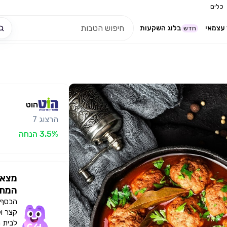
כלים
עצמאי
בלוג השקעות
חדש
הוט
הרצוג 7
3.5% הנחה
מצאו
המתא
הכסף י
קצר ו
לבית 