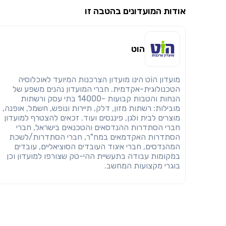
אודות המועדונים בהטבה זו
הוט
מועדון הוֹט הינו מועדון הצרכנות המיועד לאוכלוסיה
הטכנולוגית-אקדמית. חברי המועדון נהנים משפע של
הנחות והטבות קבועות -14000 בתי עסק ורשתות
מובילות: רשתות מזון, דלק, תיירות ונופש, חשמל, אופנה,
מוצרים לבית ולגן, פיננסים ועוד. זכאים להצטרף למועדון
חברי הסתדרות ההנדסאים והטכנאים בישראל, חברי
הסתדרות האקדמאים במח"ר, חברי הסתדרות/לשכת
המהנדסים, חברי איגוד העובדים הסוציאליים, עובדים
במקומות עבודה בתעשיית ההי-טק שצורפו למועדון וכן
בוגרי מקצועות המחשב.