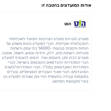
אודות המועדונים בהטבה זו
הוט
מועדון הוֹט הינו מועדון הצרכנות המיועד לאוכלוסיה
הטכנולוגית-אקדמית. חברי המועדון נהנים משפע של
הנחות והטבות קבועות -14000 בתי עסק ורשתות
מובילות: רשתות מזון, דלק, תיירות ונופש, חשמל, אופנה,
מוצרים לבית ולגן, פיננסים ועוד. זכאים להצטרף למועדון
חברי הסתדרות ההנדסאים והטכנאים בישראל, חברי
הסתדרות האקדמאים במח"ר, חברי הסתדרות/לשכת
המהנדסים, חברי איגוד העובדים הסוציאליים, עובדים
במקומות עבודה בתעשיית ההי-טק שצורפו למועדון וכן
בוגרי מקצועות המחשב.