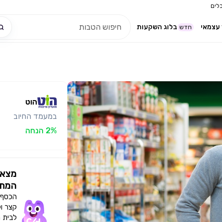
לים
עצמאי
בלוג השקעות
חדש
הוט
במעמד החיוב
2% הנחה
מצאו
המתא
הכסף י
קצר ו
לבית 