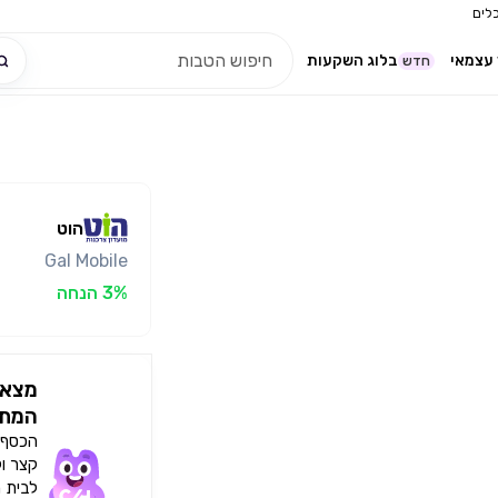
לים
עצמאי
בלוג השקעות
חדש
הוט
Gal Mobile
3% הנחה
מצאו
המתא
הכסף י
קצר ו
לבית 