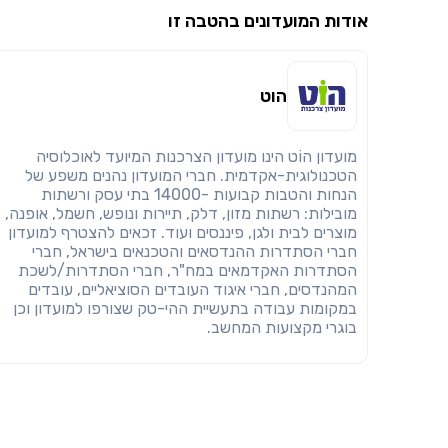
אודות המועדונים בהטבה זו
הוט
מועדון הוֹט הינו מועדון הצרכנות המיועד לאוכלוסיה
הטכנולוגית-אקדמית. חברי המועדון נהנים משפע של
הנחות והטבות קבועות -14000 בתי עסק ורשתות
מובילות: רשתות מזון, דלק, תיירות ונופש, חשמל, אופנה,
מוצרים לבית ולגן, פיננסים ועוד. זכאים להצטרף למועדון
חברי הסתדרות ההנדסאים והטכנאים בישראל, חברי
הסתדרות האקדמאים במח"ר, חברי הסתדרות/לשכת
המהנדסים, חברי איגוד העובדים הסוציאליים, עובדים
במקומות עבודה בתעשיית ההי-טק שצורפו למועדון וכן
בוגרי מקצועות המחשב.