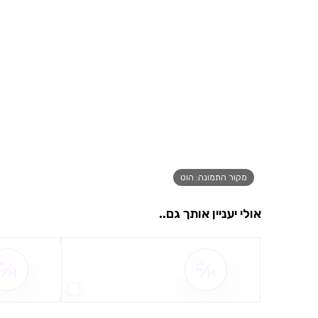
מקור התמונה: הוט
אולי יעניין אותך גם..
שם ההטבה אינו זמין