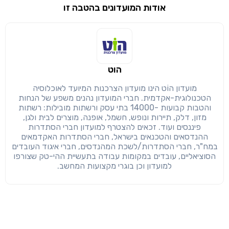
אודות המועדונים בהטבה זו
שימו לב!
שיתוף
מימוש הטבה זו ניתן רק לחברי
הוט
חזרה
הבנתי, המשך לאתר
העתק
מועדון הוֹט הינו מועדון הצרכנות המיועד לאוכלוסיה
הטכנולוגית-אקדמית. חברי המועדון נהנים משפע של הנחות
והטבות קבועות -14000 בתי עסק ורשתות מובילות: רשתות
מזון, דלק, תיירות ונופש, חשמל, אופנה, מוצרים לבית ולגן,
פיננסים ועוד. זכאים להצטרף למועדון חברי הסתדרות
ההנדסאים והטכנאים בישראל, חברי הסתדרות האקדמאים
במח"ר, חברי הסתדרות/לשכת המהנדסים, חברי איגוד העובדים
הסוציאליים, עובדים במקומות עבודה בתעשיית ההי-טק שצורפו
למועדון וכן בוגרי מקצועות המחשב.