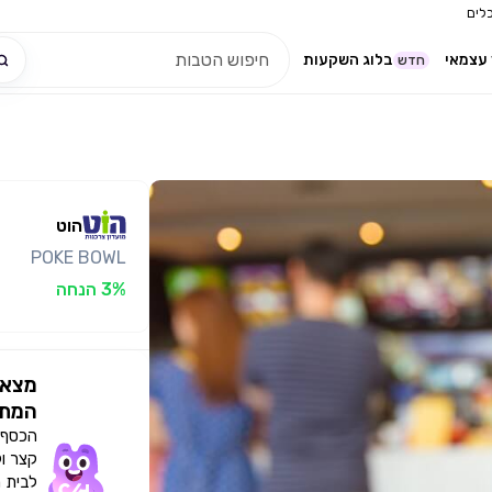
לים
עצמאי
בלוג השקעות
חדש
הוט
POKE BOWL
3% הנחה
מצאו
המתא
הכסף י
קצר ו
לבית 