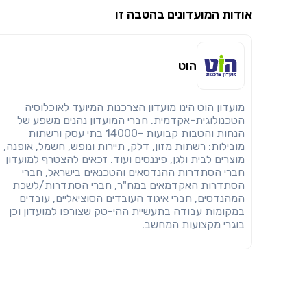
אודות המועדונים בהטבה זו
הוט
מועדון הוֹט הינו מועדון הצרכנות המיועד לאוכלוסיה
הטכנולוגית-אקדמית. חברי המועדון נהנים משפע של
הנחות והטבות קבועות -14000 בתי עסק ורשתות
מובילות: רשתות מזון, דלק, תיירות ונופש, חשמל, אופנה,
מוצרים לבית ולגן, פיננסים ועוד. זכאים להצטרף למועדון
חברי הסתדרות ההנדסאים והטכנאים בישראל, חברי
הסתדרות האקדמאים במח"ר, חברי הסתדרות/לשכת
המהנדסים, חברי איגוד העובדים הסוציאליים, עובדים
במקומות עבודה בתעשיית ההי-טק שצורפו למועדון וכן
בוגרי מקצועות המחשב.