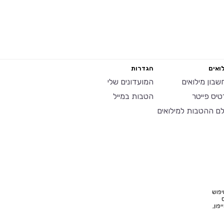
ואים
הגדרות
שבון מילואים
המועדונים שלי
טיס פייטר
הטבות במייל
לם ההטבות למילואים
יפוש
פון,