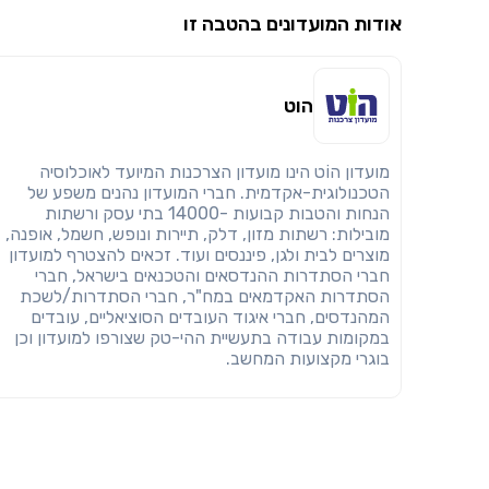
אודות המועדונים בהטבה זו
הוט
מועדון הוֹט הינו מועדון הצרכנות המיועד לאוכלוסיה
הטכנולוגית-אקדמית. חברי המועדון נהנים משפע של
הנחות והטבות קבועות -14000 בתי עסק ורשתות
מובילות: רשתות מזון, דלק, תיירות ונופש, חשמל, אופנה,
מוצרים לבית ולגן, פיננסים ועוד. זכאים להצטרף למועדון
חברי הסתדרות ההנדסאים והטכנאים בישראל, חברי
הסתדרות האקדמאים במח"ר, חברי הסתדרות/לשכת
המהנדסים, חברי איגוד העובדים הסוציאליים, עובדים
במקומות עבודה בתעשיית ההי-טק שצורפו למועדון וכן
בוגרי מקצועות המחשב.