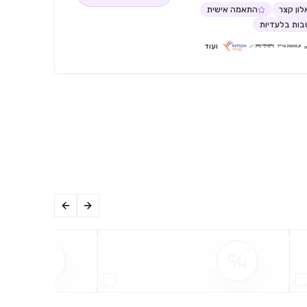
ון קצר
התאמה אישית
ות בלעדיות
ועוד
שם ההטבה אינו זמין
שם ההט