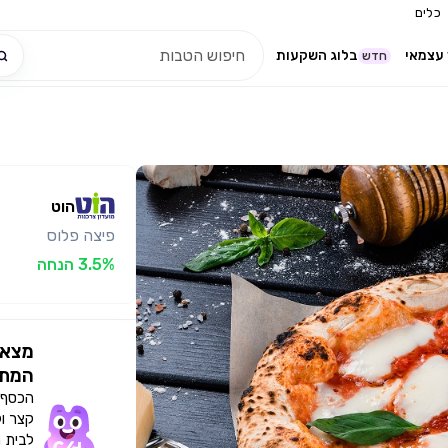
כלים
עצמאי
בלוג השקעות
חדש
הוט
פיצה פלוס
3.5% הנחה
מצאו
המתא
הכסף י
קצר ו
לבית 