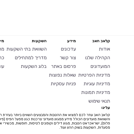
קלאב האב
מידע
השקעות
מיל
אודות
עדכונים
השוואת בתי השקעות
מח
הקהילה שלנו
צור קשר
מדריך למתחילים
כר
המועדונים
פרסום באתר
בלוג השקעות
עו
מדיניות הפרטיות
שאלות נפוצות
מדיניות עוגיות
פניות עסקיות
מדיניות תמונות
תנאי שימוש
עלינו
קלאב האב עוזר לכם למצוא את ההטבות והמבצעים השווים ביותר בעזרת ח
והשוואת מועדונים הכולל מידע ממגוון מועדוני צרכנות כגון מפעל הפיס (פיס
פלוס), ישראכראט הטבות, מגוון דילים וקופונים לטיסות, חופשות, מכשירי איי
מסעדות, השקעות בשוק ההון ועוד.