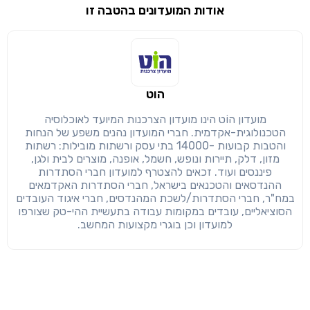
אודות המועדונים בהטבה זו
שימו לב!
שיתוף
מימוש הטבה זו ניתן רק לחברי
הוט
חזרה
הבנתי, המשך לאתר
העתק
מועדון הוֹט הינו מועדון הצרכנות המיועד לאוכלוסיה
הטכנולוגית-אקדמית. חברי המועדון נהנים משפע של הנחות
והטבות קבועות -14000 בתי עסק ורשתות מובילות: רשתות
מזון, דלק, תיירות ונופש, חשמל, אופנה, מוצרים לבית ולגן,
פיננסים ועוד. זכאים להצטרף למועדון חברי הסתדרות
ההנדסאים והטכנאים בישראל, חברי הסתדרות האקדמאים
במח"ר, חברי הסתדרות/לשכת המהנדסים, חברי איגוד העובדים
הסוציאליים, עובדים במקומות עבודה בתעשיית ההי-טק שצורפו
למועדון וכן בוגרי מקצועות המחשב.