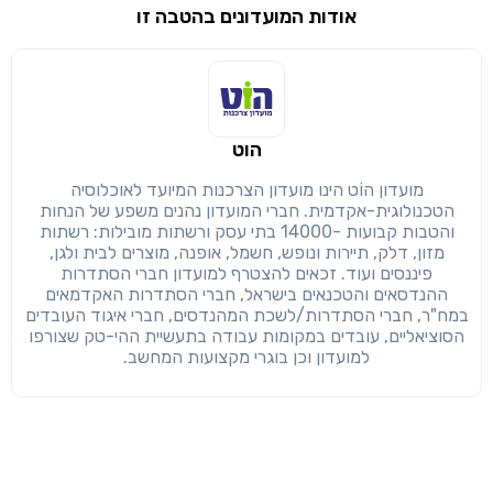
אודות המועדונים בהטבה זו
שימו לב!
שיתוף
מימוש הטבה זו ניתן רק לחברי
הוט
חזרה
הבנתי, המשך לאתר
העתק
מועדון הוֹט הינו מועדון הצרכנות המיועד לאוכלוסיה
הטכנולוגית-אקדמית. חברי המועדון נהנים משפע של הנחות
והטבות קבועות -14000 בתי עסק ורשתות מובילות: רשתות
מזון, דלק, תיירות ונופש, חשמל, אופנה, מוצרים לבית ולגן,
פיננסים ועוד. זכאים להצטרף למועדון חברי הסתדרות
ההנדסאים והטכנאים בישראל, חברי הסתדרות האקדמאים
במח"ר, חברי הסתדרות/לשכת המהנדסים, חברי איגוד העובדים
הסוציאליים, עובדים במקומות עבודה בתעשיית ההי-טק שצורפו
למועדון וכן בוגרי מקצועות המחשב.