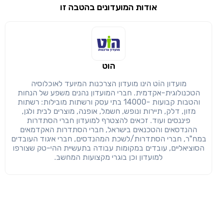
אודות המועדונים בהטבה זו
שימו לב!
שיתוף
מימוש הטבה זו ניתן רק לחברי
הוט
חזרה
הבנתי, המשך לאתר
העתק
מועדון הוֹט הינו מועדון הצרכנות המיועד לאוכלוסיה
הטכנולוגית-אקדמית. חברי המועדון נהנים משפע של הנחות
והטבות קבועות -14000 בתי עסק ורשתות מובילות: רשתות
מזון, דלק, תיירות ונופש, חשמל, אופנה, מוצרים לבית ולגן,
פיננסים ועוד. זכאים להצטרף למועדון חברי הסתדרות
ההנדסאים והטכנאים בישראל, חברי הסתדרות האקדמאים
במח"ר, חברי הסתדרות/לשכת המהנדסים, חברי איגוד העובדים
הסוציאליים, עובדים במקומות עבודה בתעשיית ההי-טק שצורפו
למועדון וכן בוגרי מקצועות המחשב.